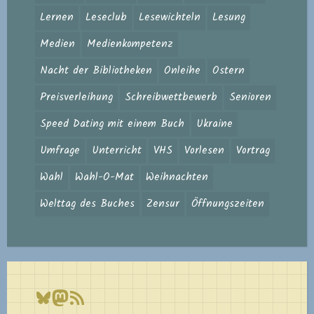
Lernen
Leseclub
Lesewichteln
Lesung
Medien
Medienkompetenz
Nacht der Bibliotheken
Onleihe
Ostern
Preisverleihung
Schreibwettbewerb
Senioren
Speed Dating mit einem Buch
Ukraine
Umfrage
Unterricht
VHS
Vorlesen
Vortrag
Wahl
Wahl-O-Mat
Weihnachten
Welttag des Buches
Zensur
Öffnungszeiten
Bluesky
Mastodon
RSS-Feed