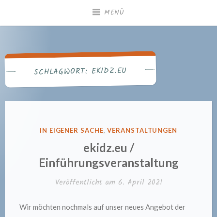
Zum
MENÜ
Inhalt
springen
Gemeindebücherei
Heiningen
EKIDZ.EU
SCHLAGWORT:
VERÖFFENTLICHT
IN EIGENER SACHE
,
VERANSTALTUNGEN
IN
ekidz.eu /
Einführungsveranstaltung
Veröffentlicht am
6. April 2021
Wir möchten nochmals auf unser neues Angebot der