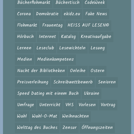
Bücherflohmarkt
Büchertisch
CodeWeek
Corona
Demokratie
ekidz.eu
Fake News
Flohmarkt
Frauentag
HEISS AUF LESEN©
Hörbuch
Internet
Katalog
Kreativaufgabe
Lernen
Leseclub
Lesewichteln
Lesung
Medien
Medienkompetenz
Nacht der Bibliotheken
Onleihe
Ostern
Preisverleihung
Schreibwettbewerb
Senioren
Speed Dating mit einem Buch
Ukraine
Umfrage
Unterricht
VHS
Vorlesen
Vortrag
Wahl
Wahl-O-Mat
Weihnachten
Welttag des Buches
Zensur
Öffnungszeiten