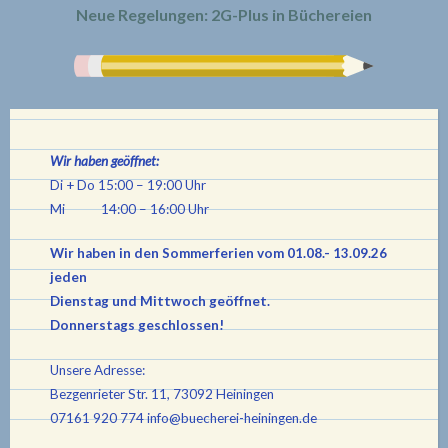
Neue Regelungen: 2G-Plus in Büchereien
Wir haben geöffnet:
Di + Do 15:00 – 19:00 Uhr
Mi 14:00 – 16:00 Uhr
Wir haben in den Sommerferien vom 01.08.- 13.09.26
jeden
Dienstag und Mittwoch geöffnet.
Donnerstags geschlossen!
Unsere Adresse:
Bezgenrieter Str. 11, 73092 Heiningen
07161 920 774
info@buecherei-heiningen.de