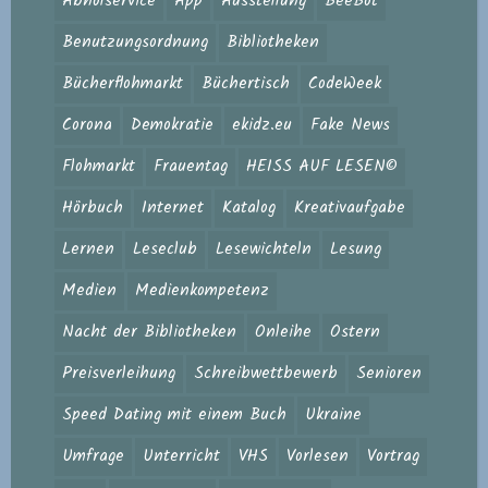
Abholservice
App
Ausstellung
BeeBot
Benutzungsordnung
Bibliotheken
Bücherflohmarkt
Büchertisch
CodeWeek
Corona
Demokratie
ekidz.eu
Fake News
Flohmarkt
Frauentag
HEISS AUF LESEN©
Hörbuch
Internet
Katalog
Kreativaufgabe
Lernen
Leseclub
Lesewichteln
Lesung
Medien
Medienkompetenz
Nacht der Bibliotheken
Onleihe
Ostern
Preisverleihung
Schreibwettbewerb
Senioren
Speed Dating mit einem Buch
Ukraine
Umfrage
Unterricht
VHS
Vorlesen
Vortrag