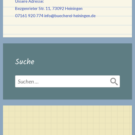
Unsere Adresse:
Bezgenrieter Str. 11, 73092 Heiningen
07161 920 774
info@buecherei-heiningen.de
Suche
Suchen
nach: