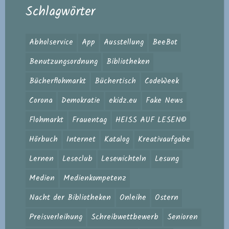
Schlagwörter
Abholservice
App
Ausstellung
BeeBot
Benutzungsordnung
Bibliotheken
Bücherflohmarkt
Büchertisch
CodeWeek
Corona
Demokratie
ekidz.eu
Fake News
Flohmarkt
Frauentag
HEISS AUF LESEN©
Hörbuch
Internet
Katalog
Kreativaufgabe
Lernen
Leseclub
Lesewichteln
Lesung
Medien
Medienkompetenz
Nacht der Bibliotheken
Onleihe
Ostern
Preisverleihung
Schreibwettbewerb
Senioren