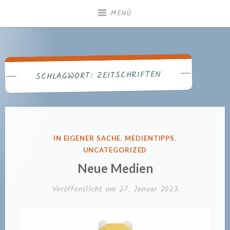
Zum
MENÜ
Inhalt
springen
Gemeindebücherei
Heiningen
ZEITSCHRIFTEN
SCHLAGWORT:
VERÖFFENTLICHT
IN EIGENER SACHE
,
MEDIENTIPPS
,
IN
UNCATEGORIZED
Neue Medien
Veröffentlicht am
27. Januar 2023