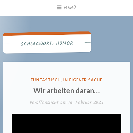
Zum
MENÜ
Inhalt
springen
Gemeindebücherei
Heiningen
HUMOR
SCHLAGWORT:
VERÖFFENTLICHT
FUNTASTISCH
,
IN EIGENER SACHE
IN
Wir arbeiten daran…
Veröffentlicht am
16. Februar 2023