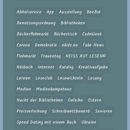
Abholservice
App
Ausstellung
BeeBot
Benutzungsordnung
Bibliotheken
Bücherflohmarkt
Büchertisch
CodeWeek
Corona
Demokratie
ekidz.eu
Fake News
Flohmarkt
Frauentag
HEISS AUF LESEN©
Hörbuch
Internet
Katalog
Kreativaufgabe
Lernen
Leseclub
Lesewichteln
Lesung
Medien
Medienkompetenz
Nacht der Bibliotheken
Onleihe
Ostern
Preisverleihung
Schreibwettbewerb
Senioren
Speed Dating mit einem Buch
Ukraine