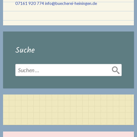
07161 920 774
info@buecherei-heiningen.de
Suche
Suchen
nach: