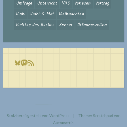
Umfrage
Unterricht
VHS
Vorlesen
Vortrag
Wahl
Wahl-O-Mat
Weihnachten
Welttag des Buches
Zensur
Öffnungszeiten
Bluesky
Mastodon
RSS-Feed
Stolz bereitgestellt von WordPress
|
Theme: Scratchpad von
Automattic
.