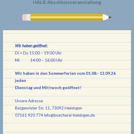
HAL© Abschlussveranstaltung
Wir haben geöffnet:
Di + Do 15:00 – 19:00 Uhr
Mi 14:00 – 16:00 Uhr
Wir haben in den Sommerferien vom 01.08.- 13.09.26
jeden
Dienstag und Mittwoch geöffnet!
Unsere Adresse:
Bezgenrieter Str. 11, 73092 Heiningen
07161 920 774
info@buecherei-heiningen.de