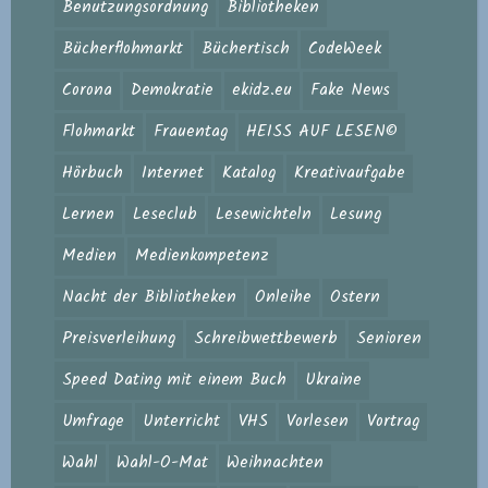
Benutzungsordnung
Bibliotheken
Bücherflohmarkt
Büchertisch
CodeWeek
Corona
Demokratie
ekidz.eu
Fake News
Flohmarkt
Frauentag
HEISS AUF LESEN©
Hörbuch
Internet
Katalog
Kreativaufgabe
Lernen
Leseclub
Lesewichteln
Lesung
Medien
Medienkompetenz
Nacht der Bibliotheken
Onleihe
Ostern
Preisverleihung
Schreibwettbewerb
Senioren
Speed Dating mit einem Buch
Ukraine
Umfrage
Unterricht
VHS
Vorlesen
Vortrag
Wahl
Wahl-O-Mat
Weihnachten