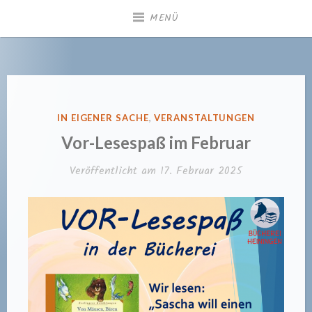
Zum
MENÜ
Inhalt
springen
Gemeindebücherei
Heiningen
VERÖFFENTLICHT
IN EIGENER SACHE
,
VERANSTALTUNGEN
IN
Vor-Lesespaß im Februar
Veröffentlicht am
17. Februar 2025