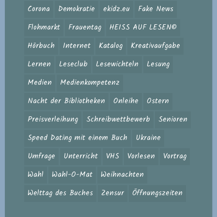
Corona
Demokratie
ekidz.eu
Fake News
Flohmarkt
Frauentag
HEISS AUF LESEN©
Hörbuch
Internet
Katalog
Kreativaufgabe
Lernen
Leseclub
Lesewichteln
Lesung
Medien
Medienkompetenz
Nacht der Bibliotheken
Onleihe
Ostern
Preisverleihung
Schreibwettbewerb
Senioren
Speed Dating mit einem Buch
Ukraine
Umfrage
Unterricht
VHS
Vorlesen
Vortrag
Wahl
Wahl-O-Mat
Weihnachten
Welttag des Buches
Zensur
Öffnungszeiten