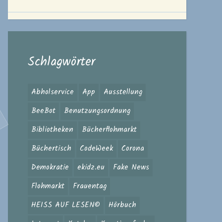
Schlagwörter
Abholservice
App
Ausstellung
BeeBot
Benutzungsordnung
Bibliotheken
Bücherflohmarkt
Büchertisch
CodeWeek
Corona
Demokratie
ekidz.eu
Fake News
Flohmarkt
Frauentag
HEISS AUF LESEN©
Hörbuch