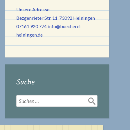
Unsere Adresse:
Bezgenrieter Str. 11, 73092 Heiningen
07161 920 774
info@buecherei-
heiningen.de
Suche
Suchen
nach: