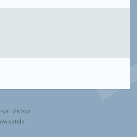
riger Beitrag
ewichteln