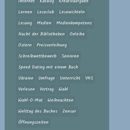
Internet
Katalog
Kreativaufgabe
Lernen
Leseclub
Lesewichteln
Lesung
Medien
Medienkompetenz
Nacht der Bibliotheken
Onleihe
Ostern
Preisverleihung
Schreibwettbewerb
Senioren
Speed Dating mit einem Buch
Ukraine
Umfrage
Unterricht
VHS
Vorlesen
Vortrag
Wahl
Wahl-O-Mat
Weihnachten
Welttag des Buches
Zensur
Öffnungszeiten