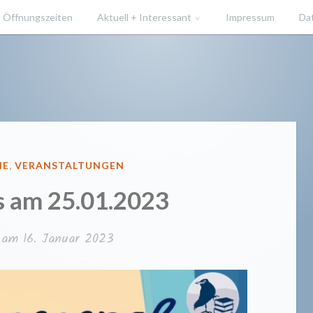
Öffnungszeiten
Aktuell + Interessant
Impressum
Da
ücherei He
T
HE
,
VERANSTALTUNGEN
s am 25.01.2023
t am
16. Januar 2023