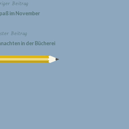
riger Beitrag
paß im November
ster Beitrag
achten in der Bücherei