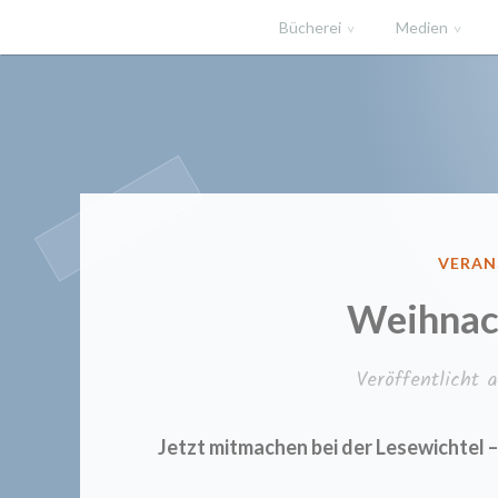
Zum
Bücherei
Medien
Inhalt
springen
Gemeindeb
VERÖF
VERAN
IN
Weihnac
Veröffentlicht
Jetzt mitmachen bei der Lesewichtel 