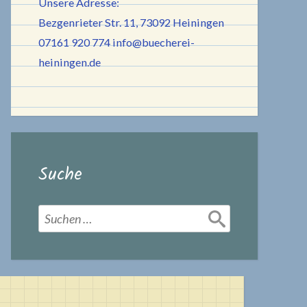
Unsere Adresse:
Bezgenrieter Str. 11, 73092 Heiningen
07161 920 774
info@buecherei-
heiningen.de
Suche
Suchen
nach: