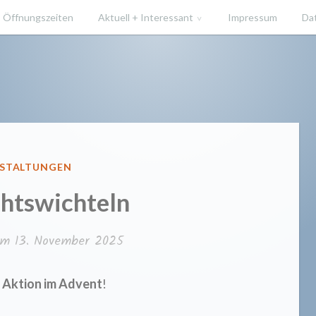
Öffnungszeiten
Aktuell + Interessant
Impressum
Da
ücherei He
FENTLICHT
STALTUNGEN
htswichteln
 am
13. November 2025
– Aktion im Advent
!