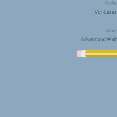
Vorhe
Beitragsnavigation
Vor-Leses
Näch
Advent und Weihn