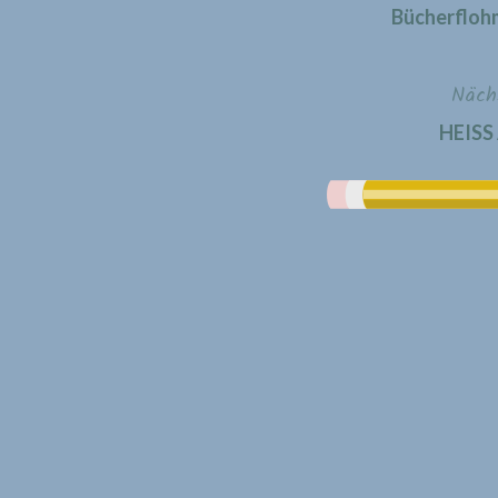
Bücherflohm
Näch
HEISS