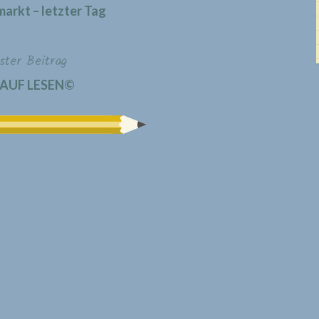
arkt – letzter Tag
ster Beitrag
 AUF LESEN©