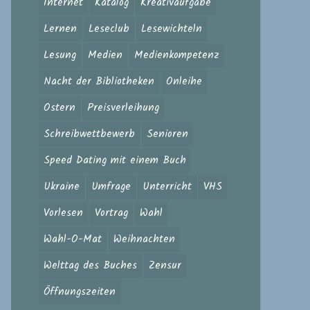
Internet
Katalog
Kreativaufgabe
Lernen
Leseclub
Lesewichteln
Lesung
Medien
Medienkompetenz
Nacht der Bibliotheken
Onleihe
Ostern
Preisverleihung
Schreibwettbewerb
Senioren
Speed Dating mit einem Buch
Ukraine
Umfrage
Unterricht
VHS
Vorlesen
Vortrag
Wahl
Wahl-O-Mat
Weihnachten
Welttag des Buches
Zensur
Öffnungszeiten