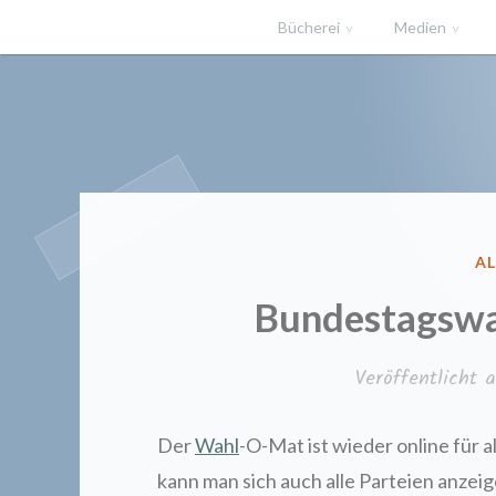
Zum
Bücherei
Medien
Inhalt
springen
Gemeindeb
VE
AL
IN
Bundestagswa
Veröffentlicht
Der
Wahl
-O-Mat ist wieder online für a
kann man sich auch alle Parteien anzeig