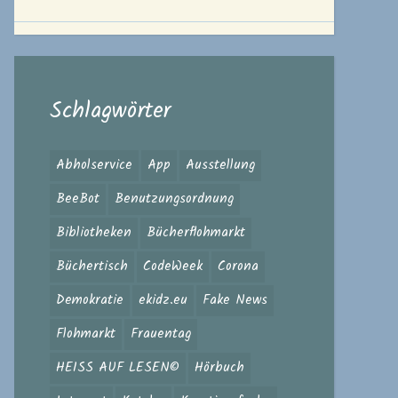
Schlagwörter
Abholservice
App
Ausstellung
BeeBot
Benutzungsordnung
Bibliotheken
Bücherflohmarkt
Büchertisch
CodeWeek
Corona
Demokratie
ekidz.eu
Fake News
Flohmarkt
Frauentag
HEISS AUF LESEN©
Hörbuch