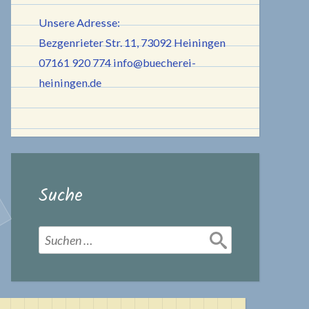
Unsere Adresse:
Bezgenrieter Str. 11, 73092 Heiningen
07161 920 774
info@buecherei-
heiningen.de
Suche
Suchen
nach: