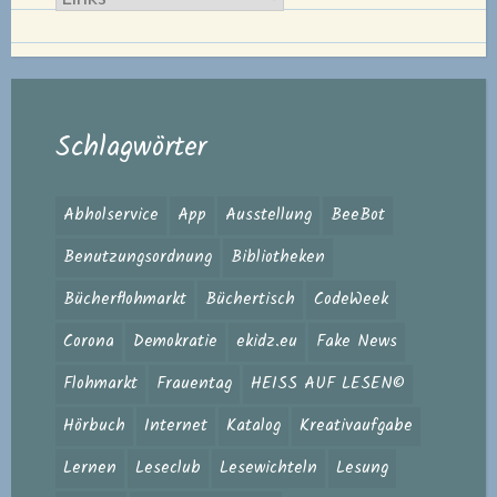
Schlagwörter
Abholservice
App
Ausstellung
BeeBot
Benutzungsordnung
Bibliotheken
Bücherflohmarkt
Büchertisch
CodeWeek
Corona
Demokratie
ekidz.eu
Fake News
Flohmarkt
Frauentag
HEISS AUF LESEN©
Hörbuch
Internet
Katalog
Kreativaufgabe
Lernen
Leseclub
Lesewichteln
Lesung