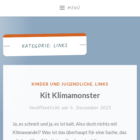
Zum
MENÜ
Inhalt
springen
Gemeindebücherei
Heiningen
LINKS
KATEGORIE:
VERÖFFENTLICHT
KINDER UND JUGENDLICHE
,
LINKS
IN
Kit Klimamonster
Veröffentlicht am
4. Dezember 2023
Ja, es schneit und ja, es ist kalt. Also doch nichts mit
Klimawandel? Was ist das überhaupt für eine Sache, das