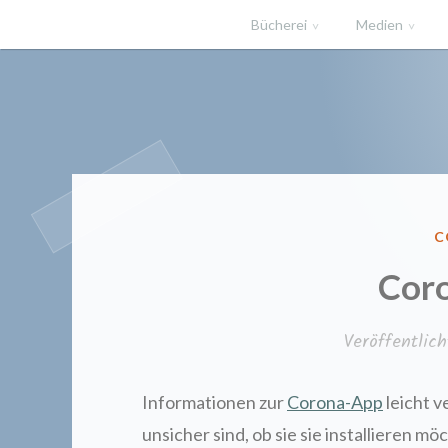
Zum
Bücherei
Medien
Inhalt
springen
Gemeindeb
V
C
I
Cor
Veröffentli
Informationen zur
Corona-App
leicht v
unsicher sind, ob sie sie installieren m