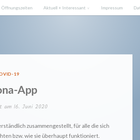
Öffnungszeiten
Aktuell + Interessant
Impressum
Da
ücherei He
ERÖFFENTLICHT
OVID-19
N
ona-App
cht am
16. Juni 2020
erständlich zusammengestellt, für alle die sich
öchten bzw. wie sie überhaupt funktioniert.