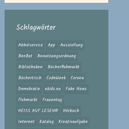
Schlagwörter
Abholservice
App
Ausstellung
BeeBot
Benutzungsordnung
Bibliotheken
Bücherflohmarkt
Büchertisch
CodeWeek
Corona
Demokratie
ekidz.eu
Fake News
Flohmarkt
Frauentag
HEISS AUF LESEN©
Hörbuch
Internet
Katalog
Kreativaufgabe