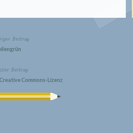
riger Beitrag
ilengrün
ster Beitrag
r Creative Commons-Lizenz