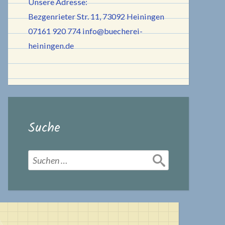
Unsere Adresse:
Bezgenrieter Str. 11, 73092 Heiningen
07161 920 774
info@buecherei-
heiningen.de
Suche
Suchen
nach: