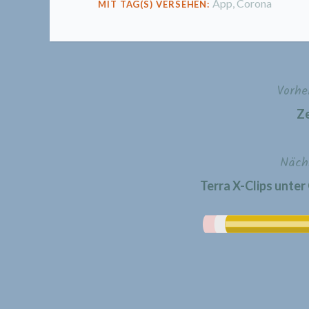
App
,
Corona
MIT TAG(S) VERSEHEN:
Vorhe
Beitragsnavigation
Ze
Näch
Terra X-Clips unte