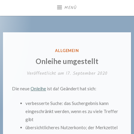
Zum
MENÜ
Inhalt
springen
Gemeindebücherei
Heiningen
VERÖFFENTLICHT
ALLGEMEIN
IN
Onleihe umgestellt
Veröffentlicht am
17. September 2020
Die neue
Onleihe
ist da! Geändert hat sich:
verbesserte Suche: das Suchergebnis kann
eingeschränkt werden, wenn es zu viele Treffer
gibt
übersichtlicheres Nutzerkonto; der Merkzettel