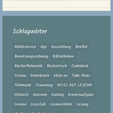
Schlagwörter
Abholservice
App
Ausstellung
BeeBot
Benutzungsordnung
Bibliotheken
Bücherflohmarkt
Büchertisch
CodeWeek
Corona
Demokratie
ekidz.eu
Fake News
Flohmarkt
Frauentag
HEISS AUF LESEN©
Hörbuch
Internet
Katalog
Kreativaufgabe
Lernen
Leseclub
Lesewichteln
Lesung