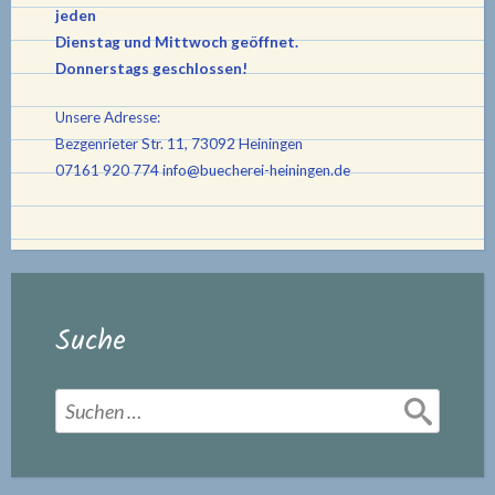
jeden
Dienstag und Mittwoch geöffnet.
Donnerstags geschlossen!
Unsere Adresse:
Bezgenrieter Str. 11, 73092 Heiningen
07161 920 774
info@buecherei-heiningen.de
Suche
Suchen
nach: