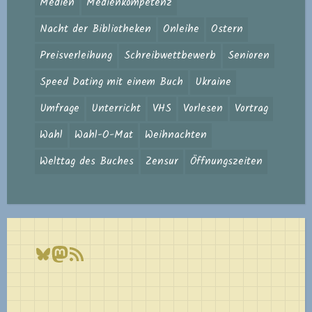
Medien
Medienkompetenz
Nacht der Bibliotheken
Onleihe
Ostern
Preisverleihung
Schreibwettbewerb
Senioren
Speed Dating mit einem Buch
Ukraine
Umfrage
Unterricht
VHS
Vorlesen
Vortrag
Wahl
Wahl-O-Mat
Weihnachten
Welttag des Buches
Zensur
Öffnungszeiten
Bluesky
Mastodon
RSS-Feed