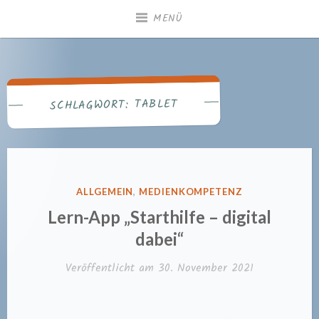
Zum
MENÜ
Inhalt
springen
Gemeindebücherei
Heiningen
TABLET
SCHLAGWORT:
VERÖFFENTLICHT
ALLGEMEIN
,
MEDIENKOMPETENZ
IN
Lern-App „Starthilfe – digital
dabei“
Veröffentlicht am
30. November 2021