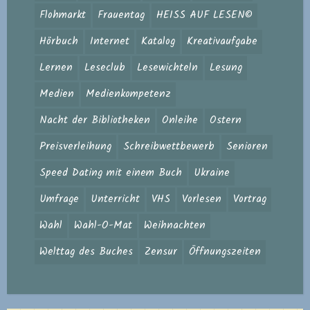
Flohmarkt
Frauentag
HEISS AUF LESEN©
Hörbuch
Internet
Katalog
Kreativaufgabe
Lernen
Leseclub
Lesewichteln
Lesung
Medien
Medienkompetenz
Nacht der Bibliotheken
Onleihe
Ostern
Preisverleihung
Schreibwettbewerb
Senioren
Speed Dating mit einem Buch
Ukraine
Umfrage
Unterricht
VHS
Vorlesen
Vortrag
Wahl
Wahl-O-Mat
Weihnachten
Welttag des Buches
Zensur
Öffnungszeiten