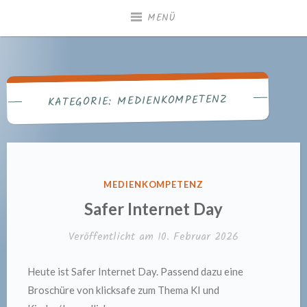
Zum
MENÜ
Inhalt
springen
Gemeindebücherei
Heiningen
MEDIENKOMPETENZ
KATEGORIE:
VERÖFFENTLICHT
MEDIENKOMPETENZ
IN
Safer Internet Day
Veröffentlicht am
10. Februar 2026
Heute ist Safer Internet Day. Passend dazu eine
Broschüre von klicksafe zum Thema KI und