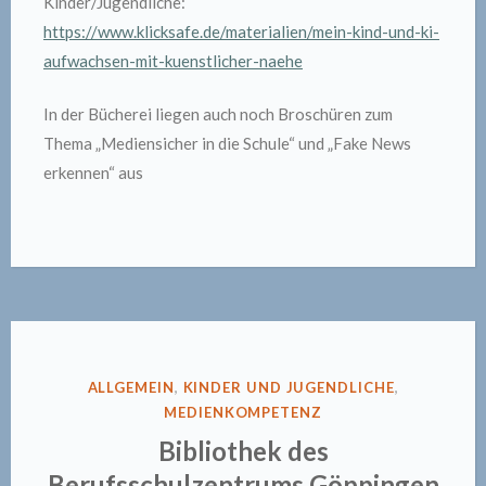
Kinder/Jugendliche:
https://www.klicksafe.de/materialien/mein-kind-und-ki-
aufwachsen-mit-kuenstlicher-naehe
In der Bücherei liegen auch noch Broschüren zum
Thema „Mediensicher in die Schule“ und „Fake News
erkennen“ aus
VERÖFFENTLICHT
ALLGEMEIN
,
KINDER UND JUGENDLICHE
,
IN
MEDIENKOMPETENZ
Bibliothek des
Berufsschulzentrums Göppingen