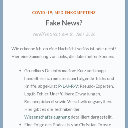
VERÖFFENTLICHT
COVID-19
,
MEDIENKOMPETENZ
IN
Fake News?
Veröffentlicht am
8. Juni 2020
Wie erkenne ich, ob eine Nachricht seriös ist oder nicht?
Hier eine Sammlung von Links, die dabei helfen können.
Grundkurs Desinformation: Kurz und knapp
handelt es sich meistens um folgende Tricks und
Kniffe, abgekürzt
P-L-U-R-V
:
P
seudo-Experten,
L
ogik-Fehler,
U
nerfüllbare Erwartungen,
R
osinenpickerei sowie
V
erschwörungsmythen.
Hier gibt es die Techniken der
Wissenschaftsleugnung
detailliert dargestellt.
Eine Folge des Podcasts von Christian Droste