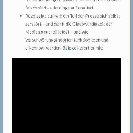
falsch sind – allerdings auf englisch.
Rezo zeigt auf, wie ein Teil der Presse sich selbst
zerstört – und damit die Glaubwürdigkeit der
Medien generell leidet – und wie
Verschwörungstheorien funktionieren und
erkennbar werden.
Belege
liefert er mit: