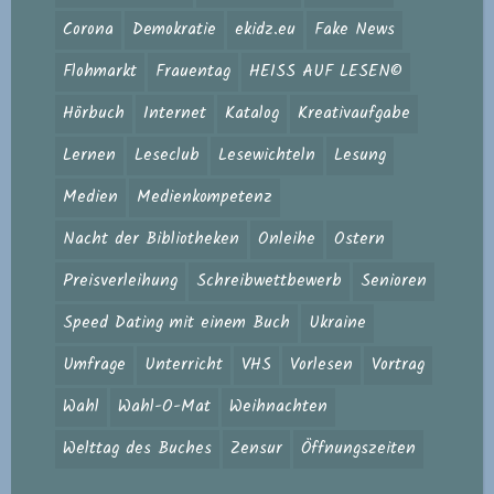
Corona
Demokratie
ekidz.eu
Fake News
Flohmarkt
Frauentag
HEISS AUF LESEN©
Hörbuch
Internet
Katalog
Kreativaufgabe
Lernen
Leseclub
Lesewichteln
Lesung
Medien
Medienkompetenz
Nacht der Bibliotheken
Onleihe
Ostern
Preisverleihung
Schreibwettbewerb
Senioren
Speed Dating mit einem Buch
Ukraine
Umfrage
Unterricht
VHS
Vorlesen
Vortrag
Wahl
Wahl-O-Mat
Weihnachten
Welttag des Buches
Zensur
Öffnungszeiten