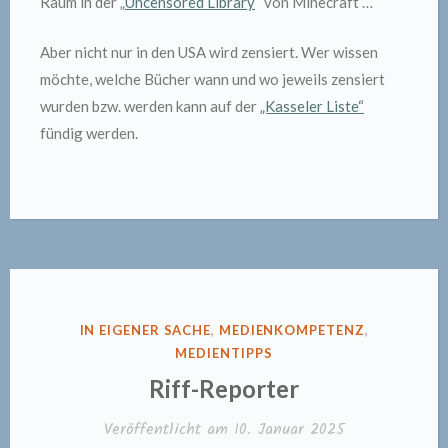
Raum in der „
Uncensored Library
“ von Minecraft …
Aber nicht nur in den USA wird zensiert. Wer wissen
möchte, welche Bücher wann und wo jeweils zensiert
wurden bzw. werden kann auf der
„Kasseler Liste“
fündig werden.
VERÖFFENTLICHT
IN EIGENER SACHE
,
MEDIENKOMPETENZ
,
IN
MEDIENTIPPS
Riff-Reporter
Veröffentlicht am
10. Januar 2025